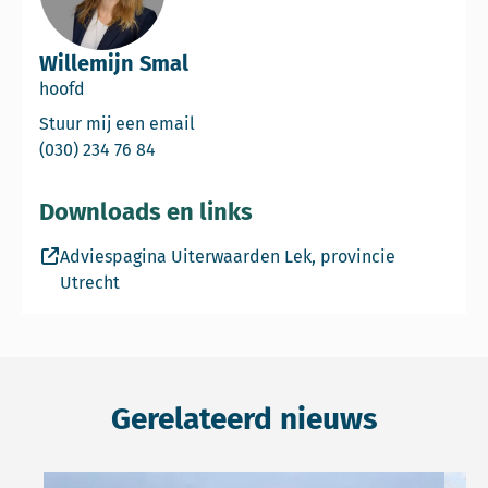
Willemijn Smal
hoofd
Email Willemijn Smal
Stuur mij een email
Bel Willemijn Smal
(030) 234 76 84
Downloads en links
Adviespagina Uiterwaarden Lek, provincie
Utrecht
Gerelateerd nieuws
Lees meer over Waterbeheer sleutel voor natuurherste
Lees 