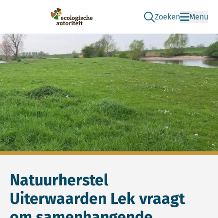
Zoeken
Menu
Ga naar de zoek pag
Ecologische Autoriteit
Natuurherstel
Uiterwaarden Lek vraagt
om samenhangende