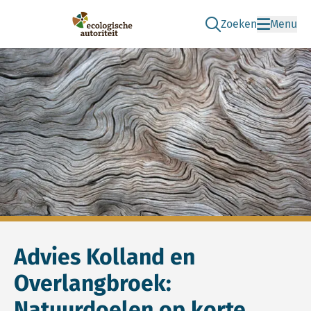
Zoeken
Menu
Ga naar de zoek pag
Ecologische Autoriteit
Advies Kolland en
Overlangbroek:
Natuurdoelen op korte