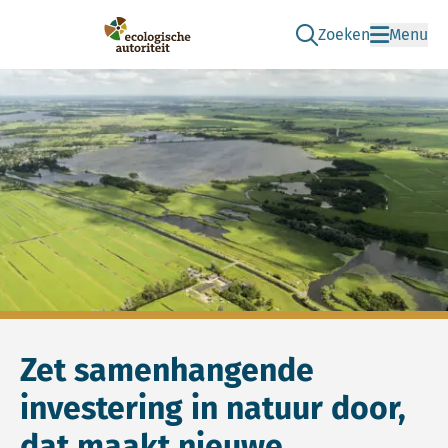
Zoeken
Menu
Ga naar de zoek pag
Ecologische Autoriteit
Zet samenhangende
investering in natuur door,
dat maakt nieuwe