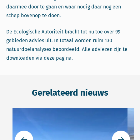
daarmee door te gaan en waar nodig daar nog een
schep bovenop te doen.
De Ecologische Autoriteit bracht tot nu toe over 99
gebieden advies uit. In totaal worden ruim 130
natuurdoelanalyses beoordeeld. Alle adviezen zijn te
downloaden via
deze pagina
.
Gerelateerd nieuws
Lees meer over Meer inzicht nodig in maatregelen voor
Lees 