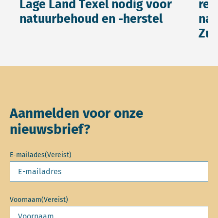
Lage Land Texel nodig voor
reg
natuurbehoud en -herstel
nat
Zui
Aanmelden voor onze
nieuwsbrief?
E-mailades
(Vereist)
Voornaam
(Vereist)