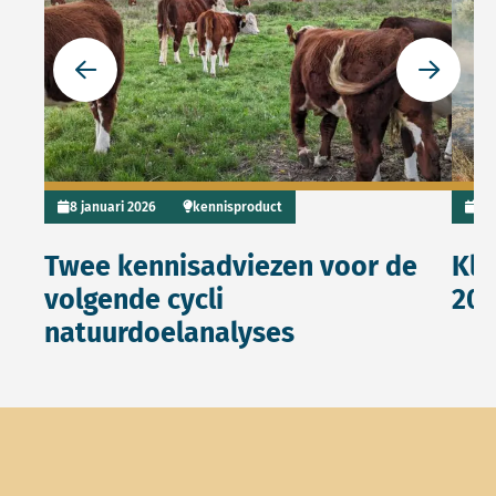
Ga naar de vorige slide
Ga naar 
8 januari 2026
kennisproduct
6 
Twee kennisadviezen voor de
Kli
volgende cycli
20
natuurdoelanalyses