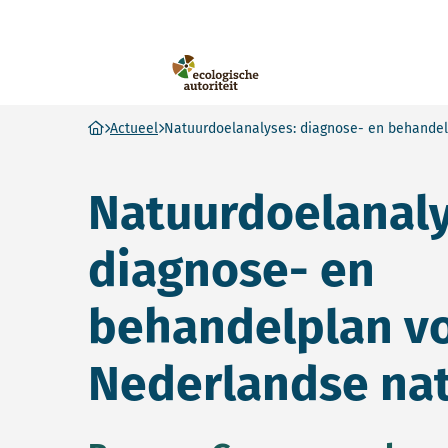
Ecologische Autoriteit
Ga naar homepage
Actueel
Natuurdoelanalyses: diagnose- en behandel
Natuurdoelanaly
diagnose- en
behandelplan v
Nederlandse na