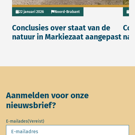
22 januari 2026
Noord-Brabant
9 j
Conclusies over staat van de
Con
natuur in Markiezaat aangepast
nat
Aanmelden voor onze
nieuwsbrief?
E-mailades
(Vereist)