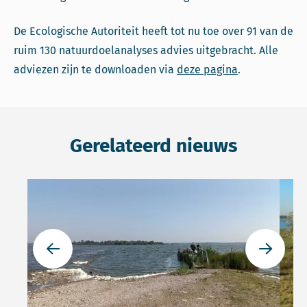
De Ecologische Autoriteit heeft tot nu toe over 91 van de
ruim 130 natuurdoelanalyses advies uitgebracht. Alle
adviezen zijn te downloaden via
deze pagina
.
Gerelateerd nieuws
Lees meer over Conclusies over staat van de natuur in 
Lees 
Ga naar de vorige slide
Ga naar 