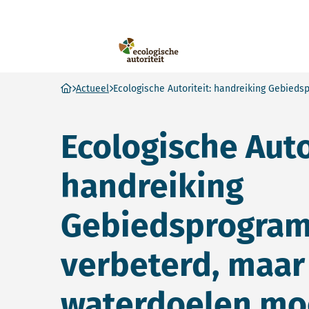
Ecologische Autoriteit
Ga naar homepage
Actueel
Ecologische Autoriteit: handreiking Gebied
Ecologische Auto
handreiking
Gebiedsprogra
verbeterd, maar
waterdoelen mo