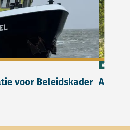
9 februari 2023
tie voor Beleidskader
Advies