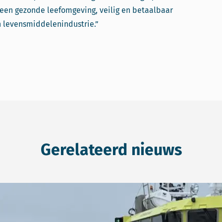
r een gezonde leefomgeving, veilig en betaalbaar
 levensmiddelenindustrie.”
Gerelateerd nieuws
odig, voldoende motivatie voor Beleidskader Natuur Wadde