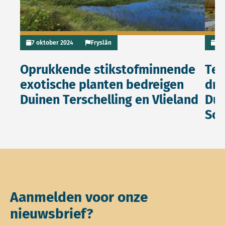
7 oktober 2024
Fryslân
16
Oprukkende stikstofminnende
Te 
exotische planten bedreigen
dro
Duinen Terschelling en Vlieland
Dui
Sch
Aanmelden voor onze
nieuwsbrief?