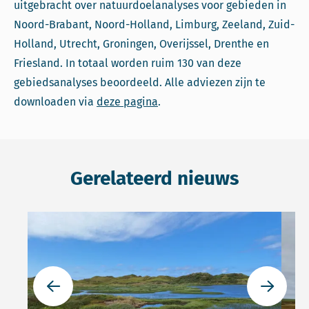
uitgebracht over natuurdoelanalyses voor gebieden in
Noord-Brabant, Noord-Holland, Limburg, Zeeland, Zuid-
Holland, Utrecht, Groningen, Overijssel, Drenthe en
Friesland. In totaal worden ruim 130 van deze
gebiedsanalyses beoordeeld. Alle adviezen zijn te
downloaden via
deze pagina
.
Gerelateerd nieuws
Lees meer over Oprukkende stikstofminnende exotische 
Lees 
Ga naar de vorige slide
Ga naar 