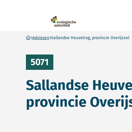
Ecologische Autoriteit
Ga naar homepage
Adviezen
Sallandse Heuvelrug, provincie Overijssel
5071
Sallandse Heuve
provincie Overij