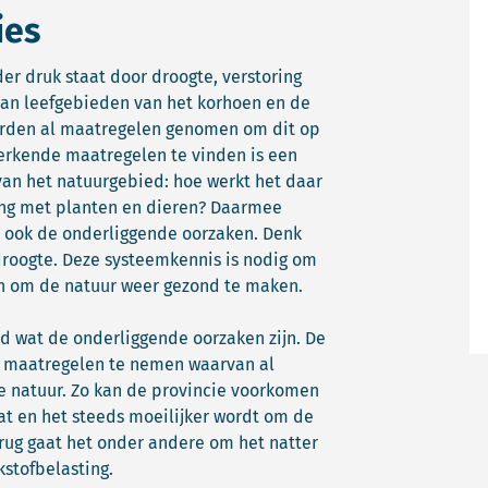
ies
er druk staat door droogte, verstoring
van leefgebieden van het korhoen en de
worden al maatregelen genomen om dit op
werkende maatregelen te vinden is een
van het natuurgebied: hoe werkt het daar
king met planten en dieren? Daarmee
r ook de onderliggende oorzaken. Denk
droogte. Deze systeemkennis is nodig om
n om de natuur weer gezond te maken.
ld wat de onderliggende oorzaken zijn. De
el maatregelen te nemen waarvan al
de natuur. Zo kan de provincie voorkomen
aat en het steeds moeilijker wordt om de
rug gaat het onder andere om het natter
stofbelasting.