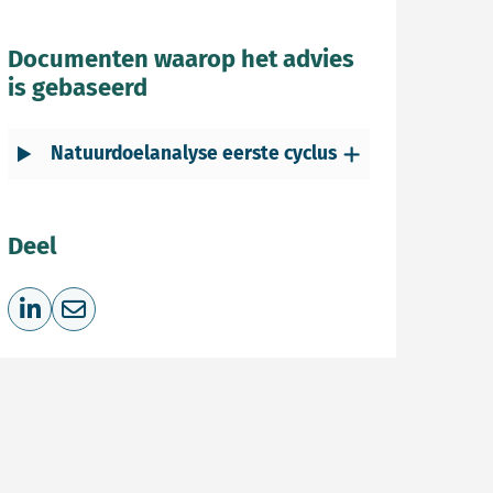
Documenten waarop het advies
is gebaseerd
Natuurdoelanalyse eerste cyclus
Deel
Deel op LinkedIn
Deel via e-mail