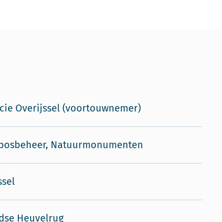
cie Overijssel (voortouwnemer)
sbosbeheer, Natuurmonumenten
ssel
dse Heuvelrug