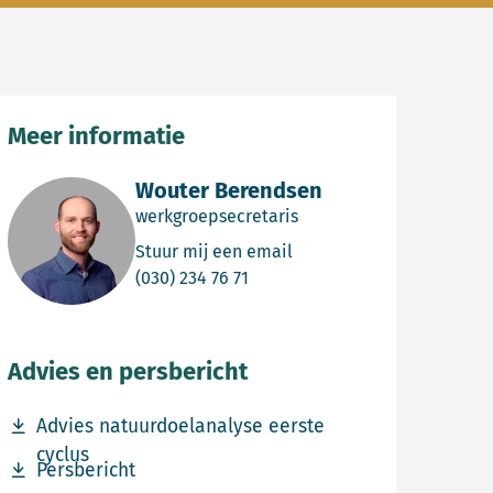
Meer informatie
Wouter Berendsen
werkgroepsecretaris
Email Wouter Berendsen
Stuur mij een email
Bel Wouter Berendsen
(030) 234 76 71
Advies en persbericht
Download bestand Advies natuurdoelanalyse eerste cy
Advies natuurdoelanalyse eerste
cyclus
Download bestand Persbericht
Persbericht