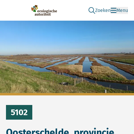
Zoeken
Menu
Ga naar de zoek pag
Ecologische Autoriteit
5102
Oosterschelde, provincie