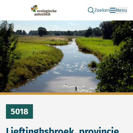
Zoeken
Menu
Ga naar de zoek pag
Ecologische Autoriteit
5018
Lieftinghsbroek, provincie