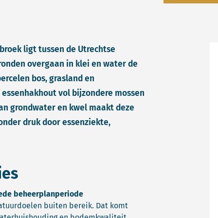
roek ligt tussen de Utrechtse
ronden overgaan in klei en water de
percelen bos, grasland en
 essenhakhout vol bijzondere mossen
van grondwater en kwel maakt deze
 onder druk door essenziekte,
ies
eede beheerplanperiode
tuurdoelen buiten bereik. Dat komt
waterhuishouding en bodemkwaliteit