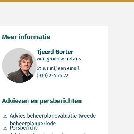
Meer informatie
Tjeerd Gorter
werkgroepsecretaris
Email Tjeerd Gorter
Stuur mij een email
Bel Tjeerd Gorter
(030) 234 76 22
Adviezen en persberichten
Download bestand Advies beheerplanevaluatie tweede
Advies beheerplanevaluatie tweede
beheerplanperiode
Download bestand Persbericht
Persbericht