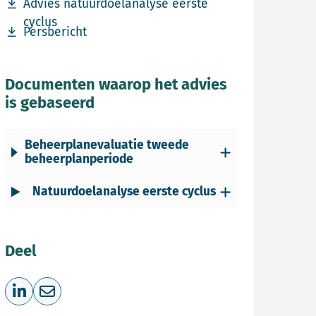
Download bestand Advies natuurdoelanalyse eerste cy
Advies natuurdoelanalyse eerste
cyclus
Download bestand Persbericht
Persbericht
Documenten waarop het advies
is gebaseerd
Beheerplanevaluatie tweede
beheerplanperiode
Natuurdoelanalyse eerste cyclus
Deel
Deel op LinkedIn
Deel via e-mail