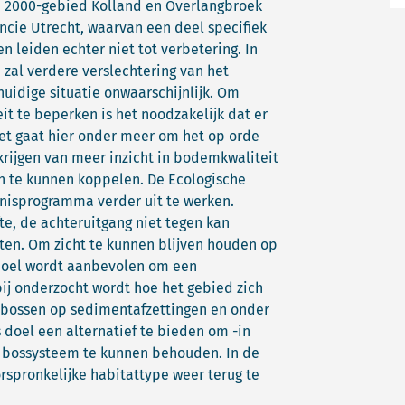
ura 2000-gebied Kolland en Overlangbroek
cie Utrecht, waarvan een deel specifiek
n leiden echter niet tot verbetering. In
al verdere verslechtering van het
huidige situatie onwaarschijnlijk. Om
it te beperken is het noodzakelijk dat er
Het gaat hier onder meer om het op orde
krijgen van meer inzicht in bodemkwaliteit
 te kunnen koppelen. De Ecologische
nnisprogramma verder uit te werken.
te, de achteruitgang niet tegen kan
ten. Om zicht te kunnen blijven houden op
doel wordt aanbevolen om een
ij onderzocht wordt hoe het gebied zich
jn bossen op sedimentafzettingen en onder
s doel een alternatief te bieden om -in
ar bossysteem te kunnen behouden. In de
spronkelijke habitattype weer terug te