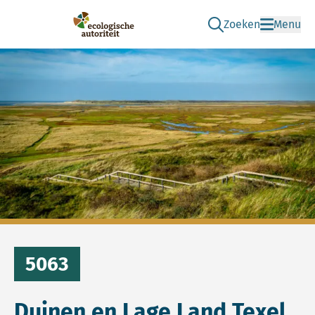
Zoeken
Menu
Ga naar de zoek pag
Ecologische Autoriteit
5063
Duinen en Lage Land Texel,