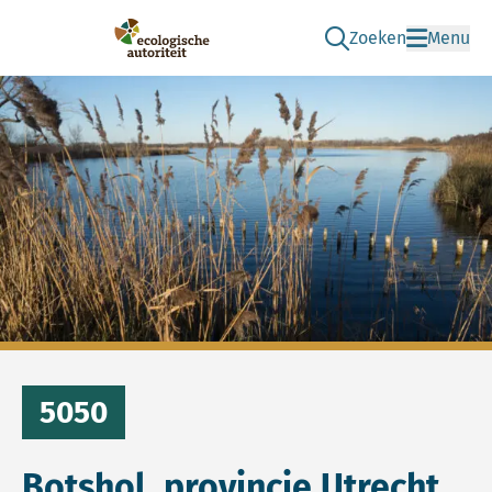
Zoeken
Menu
Ga naar de zoek pag
Ecologische Autoriteit
5050
Botshol, provincie Utrecht