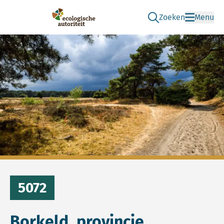
Zoeken
Menu
Ga naar de zoek pag
Ecologische Autoriteit
5072
Borkeld, provincie